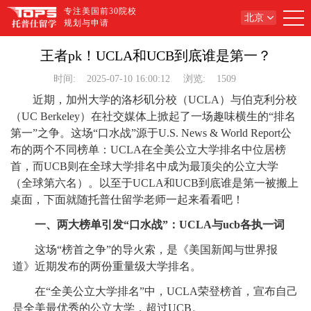
专注美国前30院校
北京
规划与申请
王者pk！UCLA和UCB到底谁是第一？
时间:
2025-07-10 16:00:12
浏览:
1509
近期，加州大学的洛杉矶分校（UCLA）与伯克利分校
（UC Berkeley）在社交媒体上掀起了一场趣味横生的“排名
第一”之争。这场“口水战”源于U.S. News & World Report公
布的两个不同榜单：UCLA在全美公立大学排名中位居榜
首，而UCB则在全球大学排名中成为最顶尖的公立大学
（全球第六名）。以至于UCLA和UCB到底谁是第一被搬上
桌面，下面就随托普仕留学老师一起来看看吧！
一、两大榜单引发“口水战”：UCLA与ucb各执一词
这场“榜首之争”的导火索，是《美国新闻与世界报
道》近期发布的两份重量级大学排名。
在“全美公立大学排名”中，UCLA荣登榜首，宣布自己
是全美最优秀的公立大学，超过UCB。