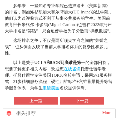
多年来，一些知名专业学院已选择退出《美国新闻》
的排名，例如洛杉矶加大和尔湾加大(UC Irvine)的法学院，
他们认为该评鉴方式不利于从事公共服务的学生。美国前
教育部长米格尔·卡多纳(Miguel Cardona)也曾在2022年批评
大学排名是“笑话”，只会迫使学校为了分数而“操纵数据”。
这场排名之争，不仅是两所顶尖学府之间的“荣誉之
战”，也从侧面反映了当前大学排名体系的复杂性和多元
性。
以上是关于
UCLA和UCB到底谁是第一
的全部回答，
想要了解更多相关内容，欢迎您
在线咨询
托普仕留学老
师。托普仕留学专注美国TOP30名校申请，采用5v1服务模
式，21步精细服务流程，硬性四维标准+六维背景提升等留
学服务体系，为学生
申请美国
名校提供保障。
上一篇
下一篇
相关推荐
More