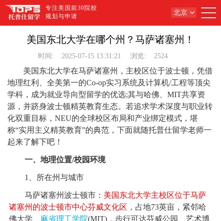
专注美国前30院校
北京
规划与申请
美国东北大学在哪个州？马萨诸塞州！
时间:
2025-07-15 13:31:21
浏览:
2524
美国东北大学在马萨诸塞州，主校区位于波士顿，凭借
地理红利​​、​​全美第一的Co-op实习系统​​及​​计算机/工程等顶尖
学科​​，成为就业导向型留学的优选;其与哈佛、MIT共享资
源，并跻身波士顿精英教育生态。若追求学术深度与职业转
化双重目标，NEU的全球校区布局和产业绑定模式，堪
称“实用主义精英教育”的典范，下面就随托普仕留学老师一
起来了解下吧！
一、地理位置/校园环境
1、所在州与城市
马萨诸塞州波士顿市：
美国东北大学主校区位于马萨
诸塞州的波士顿市中心芬威文化区
，占地73英亩，紧邻哈
佛大学、
麻省理工学院
(MIT)，步行可达芬威公园、艺术博