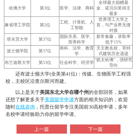
全球最大捐赠基
哈佛大学
第
3
位
医学、法律、商科
金，诺贝尔奖得主
最多
世界理工大学之
工程、计算机、人
麻省理工学院
第
2
位
首，与产业界无缝
工智能
对接
国际关系、医学、
新常春藤，录取率
塔夫茨大学
第
37
位
营养科学
低于
15%
商科、法学、教育
天主教名校，哥特
波士顿学院
第
37
位
学
式建筑历史遗迹
“
犹太哈佛
”
，强研究
布兰迪斯大学
第
53
位
社会科学、经济学
导向
还有波士顿大学(全美第41位)：传媒、生物医学工程强
校，主校区沿查尔斯河而建。
以上是关于
美国东北大学在哪个州
的全部回答，如果
还想了解更多关于
美国留学申请
方面的相关知识的，欢迎
随时
在线咨询
，托普仕留学专注美国前30高校申请，多年
名校申请经验助力你的留学申请。
上一篇
下一篇