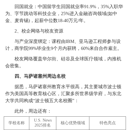
回国就业：中国留学生回国就业率91.9%，35%入职华
为、字节跳动等科技企业，25%进入金融咨询领域(如中
金、麦肯锡)，起薪中位数18-40万元/年。
2、校企网络与校友资源
与产业深度绑定：课程由IBM、亚马逊工程师参与设
计，商学院99%毕业生9个月内获聘，60%来自合作雇主。
校友网络覆盖华尔街、硅谷及全球医疗领域，内推机
会密集。
四、马萨诸塞州周边名校
据悉，马萨诸塞州教育水平很高，其主要城市波士顿
作为美国高等教育核心区，汇聚多所世界级学府，与东北
大学共同构成“波士顿五大名校圈”：
此外，周边还有：
U.S. News
学校名称
核心优势领域
特色亮点
2025
排名