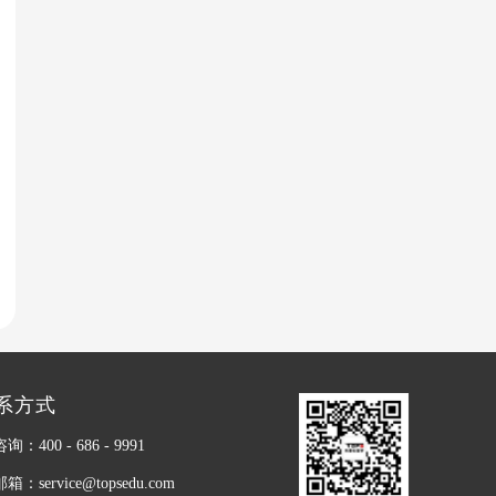
系方式
：400 - 686 - 9991
：service@topsedu.com