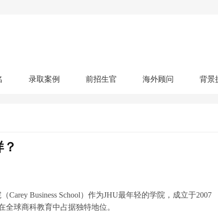
名
录取案例
前招生官
海外顾问
背景
人文社科
艺术顾问
医学健康
划
跃升计划
申请阶段：
奖学金计划
本科案例
本转案例
硕士案例
博士
核心项目
offer播报
科研项目
实习就业
综合素质培养
划
智晨计划
样？
名校榜单：
26年Offer榜
制方案
特色项目
申计划
学考试
夏校申请
留学申请
学科竞赛
国际义工
科考活动
校排名
论文发表
专利申请
商业实践
书定制
ey Business School）作为JHU最年轻的学院，成立于2007
在全球商科教育中占据独特地位。
算器
留学评估
智能诊断