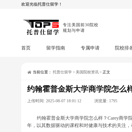
欢迎光临托普仕留学！
专注美国前30院校
规划与申请
首页
留学指南
专属申请
院校排
商科顾问
理工顾问
本科申请：
星启计
留学攻略
当前位置：
托普仕留学
>
美国院校资讯
>
正文
留学专题
USNews排名
硕士申请：
鹤鸣计
约翰霍普金斯大学商学院怎么
博士申请：
博士定
留学干货
上传时间:
2025-08-07 18:01:12
浏览量:
1795
混合申请：
菁英联
留学资讯
院校资讯
留
留学费用
留学专业
名
文书服务：
专属文
约翰霍普金斯大学商学院怎么样？Carey商学院（Car
年，以其数据驱动的课程和对健康与技术的关注，
留学工具：
GPA计