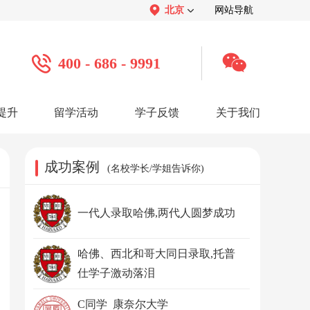
北京
网站导航
400 - 686 - 9991
提升
留学活动
学子反馈
关于我们
案例
学子心声：
品牌介绍：
感谢视频
关于我们
学子访谈
公司活动
媒体报道
成功案例
(名校学长/学姐告诉你)
服务口碑：
合作招聘：
服务好评
人才招聘
感谢锦旗
渠道合作
联系我们
一代人录取哈佛,两代人圆梦成功
哈佛、西北和哥大同日录取,托普
仕学子激动落泪
C同学 康奈尔大学