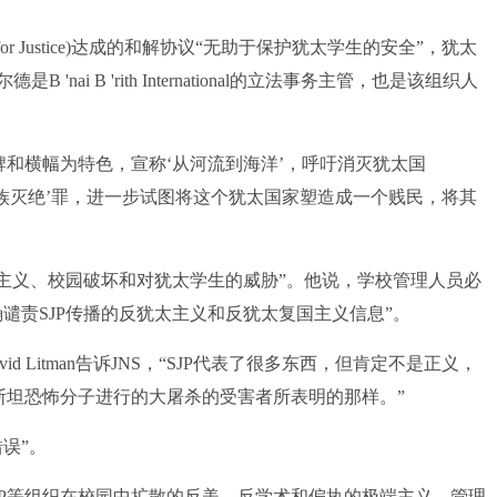
r Justice)达成的和解协议“无助于保护犹太学生的安全”，犹太
是B 'nai B 'rith International的立法事务主管，也是该组织人
牌和横幅为特色，宣称‘从河流到海洋’，呼吁消灭犹太国
种族灭绝’罪，进一步试图将这个犹太国家塑造成一个贱民，将其
主义、校园破坏和对犹太学生的威胁”。他说，学校管理人员必
谴责SJP传播的反犹太主义和反犹太复国主义信息”。
Litman告诉JNS，“SJP代表了很多东西，但肯定不是正义，
巴勒斯坦恐怖分子进行的大屠杀的受害者所表明的那样。”
误”。
JP等组织在校园中扩散的反美、反学术和偏执的极端主义，管理