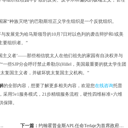
家“种族灭绝”的巴勒斯坦正义学生组织是一个反犹组织。
发展党为哈马斯领导的10月7日对以色列的袭击辩护和/或美
主要组织者。”
复国主义者’——那些相信犹太人在他们祖先的家园有自决权并与
些SJP分会呼吁禁止希勒尔(Hillel，美国最重要的犹太学生团
犹太复国主义者，并破坏犹太复国主义机构。”
解
的全部内容，想要了解更多相关内容，欢迎您
在线咨询
托普
，采用5v1服务模式，21步精细服务流程，硬性四维标准+六维
供保障。
下一篇：
约翰霍普金斯APL任命Terlaje为首席政府关系官