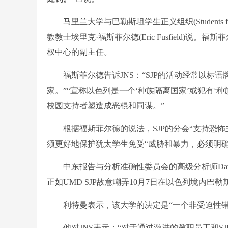
马里兰大学与巴勒斯坦学生正义组织(Students fo
教教士埃里克·福斯菲尔德(Eric Fusfield)说。福斯菲尔德
权中心的副主任。
福斯菲尔德告诉JNS：“SJP的活动经常以标语
家。”“宣称以色列是一个‘种族隔离国家’或犯有‘
校园支持者塑造成恶棍和同谋。”
根据福斯菲尔德的说法，SJP的分会“支持恐怖
须更好地保护犹太学生免受“威胁和暴力，必须明确
中东报告与分析准确性委员会的高级分析师David 
正如UMD SJP故意嘲弄10月7日在以色列境内
利特曼表示，该大学的决定是“一个非受迫性错
他对JNS表示：“对于通过激进的教职员工和S