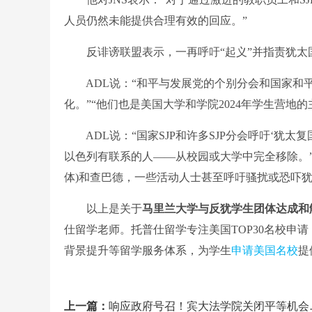
人员仍然未能提供合理有效的回应。”
反诽谤联盟表示，一再呼吁“起义”并指责犹太国
ADL说：“和平与发展党的个别分会和国家和平与
化。”“他们也是美国大学和学院2024年学生营地的
ADL说：“国家SJP和许多SJP分会呼吁‘犹太
以色列有联系的人——从校园或大学中完全移除。”“一
体)和查巴德，一些活动人士甚至呼吁骚扰或恐吓
以上是关于
马里兰大学与反犹学生团体达成和
仕留学老师。托普仕留学专注美国TOP30名校申请
背景提升等留学服务体系，为学生
申请美国名校
提
上一篇：
响应政府号召！宾大法学院关闭平等机会和参与办公室