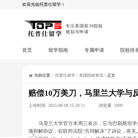
欢迎光临托普仕留学！
专注美国前30院校
规划与申请
首页
留学指南
专属申请
院校排
商科顾问
理工顾问
本科申请：
星启计
留学攻略
当前位置：
托普仕留学
>
美国院校资讯
>
正文
留学专题
USNews排名
硕士申请：
鹤鸣计
赔偿10万美刀，马里兰大学与
博士申请：
博士定
留学干货
上传时间:
2025-08-08 15:29:11
浏览量:
1099
混合申请：
菁英联
留学资讯
院校资讯
留
留学费用
留学专业
名
文书服务：
专属文
马里兰大学官方本周三表示，它与巴勒斯坦学生正义组织(Stu
项和解协议，在联邦法院“共同解决”了诉讼，有关
留学工具：
GPA计