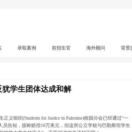
名
录取案例
前招生官
海外顾问
背景
人文社科
艺术顾问
医学健康
划
跃升计划
申请阶段：
奖学金计划
本科案例
本转案例
硕士案例
博士
核心项目
offer播报
科研项目
实习就业
综合素质培养
划
智晨计划
反犹学生团体达成和解
名校榜单：
26年Offer榜
制方案
特色项目
申计划
学考试
夏校申请
留学申请
学科竞赛
国际义工
科考活动
校排名
论文发表
专利申请
商业实践
书定制
dents for Justice in Palestine)校园分会已经通过“一
人员告知，据称赔偿10万美元，但这所公立学校与巴勒斯坦学生
算器
留学评估
智能诊断