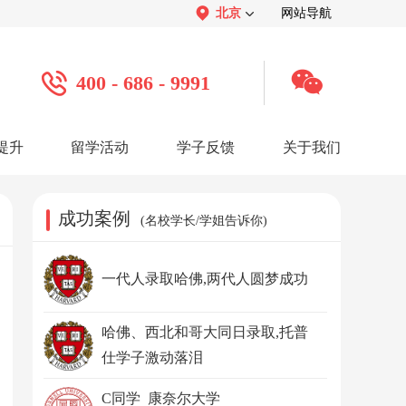
北京
网站导航
400 - 686 - 9991
提升
留学活动
学子反馈
关于我们
案例
学子心声：
品牌介绍：
感谢视频
关于我们
学子访谈
公司活动
媒体报道
成功案例
(名校学长/学姐告诉你)
服务口碑：
合作招聘：
服务好评
人才招聘
感谢锦旗
渠道合作
联系我们
一代人录取哈佛,两代人圆梦成功
哈佛、西北和哥大同日录取,托普
仕学子激动落泪
C同学 康奈尔大学