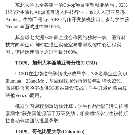
东北大学以全美第一的Co-op项目重塑就业格局，92%
转码学生通过Align项目进入科技行业，392人入职亚马逊、
Adobe。生物工程与CSIRO合作开发脑机接口，参与学生获
Neuralink面试邀约率100%。
其全球七大洲3800家企业合作网络独树一帜，医疗科
技方向学生可同时在强生实验室与非洲疾控中心远程实
习，该经历使简历通过率提升68%。
TOP8、加州大学圣地亚哥分校(UCSD)
UCSD在生物信息学领域形成壁垒，386名毕业生入职
Illumina、23andMe，基因组数据分析岗位年薪增长23%。
高通联合实验室提供5G基站建设实战，学生开发的路由算
法被Verizon商用。
机器学习课程侧重边缘计算，学生作品"海洋污染传感
器网络"获美国能源部千万级资助，相关领域毕业生被特斯
拉自动驾驶团队批量录取。
TOP9、哥伦比亚大学(Columbia)