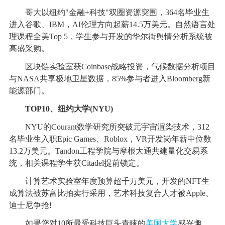
哥大以纽约"金融+科技"双圈资源突围，364名毕业生
进入谷歌、IBM，AI伦理方向起薪14.5万美元。自然语言处
理课程全美Top 5，学生参与开发的华尔街舆情分析系统被
高盛采购。
区块链实验室获Coinbase战略投资，气候数据分析项目
与NASA共享极地卫星数据，85%参与者进入Bloomberg新
能源部门。
TOP10、纽约大学(NYU)
NYU的Courant数学研究所突破元宇宙渲染技术，312
名毕业生入职Epic Games、Roblox，VR开发岗年薪中位数
13.2万美元。Tandon工程学院与摩根大通共建量化交易系
统，相关课程学生获Citadel提前锁定。
计算艺术实验室年度预算超千万美元，开发的NFT生
成算法被苏富比拍卖行采用，艺术科技复合人才被Apple、
迪士尼争抢!
如果您对10所最受科技巨头青睐的
美国大学
感兴趣，