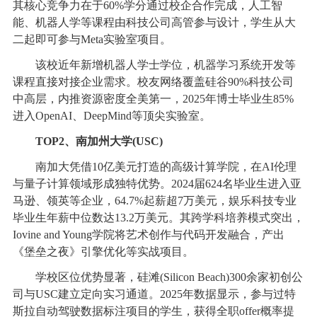
其核心竞争力在于60%学分通过校企合作完成，人工智
能、机器人学等课程由科技公司高管参与设计，学生从大
二起即可参与Meta实验室项目。
该校近年新增机器人学士学位，机器学习系统开发等
课程直接对接企业需求。校友网络覆盖硅谷90%科技公司
中高层，内推资源密度全美第一，2025年博士毕业生85%
进入OpenAI、DeepMind等顶尖实验室。
TOP2、南加州大学(USC)
南加大凭借10亿美元打造的高级计算学院，在AI伦理
与量子计算领域形成独特优势。2024届624名毕业生进入亚
马逊、领英等企业，64.7%起薪超7万美元，娱乐科技专业
毕业生年薪中位数达13.2万美元。其跨学科培养模式突出，
Iovine and Young学院将艺术创作与代码开发融合，产出
《堡垒之夜》引擎优化等实战项目。
学校区位优势显著，硅滩(Silicon Beach)300余家初创公
司与USC建立定向实习通道。2025年数据显示，参与过特
斯拉自动驾驶数据标注项目的学生，获得全职offer概率提