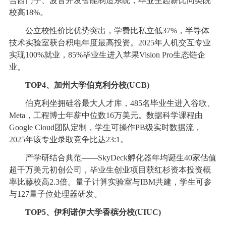
合西门子、波音开发智能制造系统，毕业生起薪比同类院
校高18%。
公立校性价比优势突出，学费比私立低37%，半导体
技术实验室获台积电年度最高投资。2025年人机交互专业
实现100%就业，85%毕业生进入苹果Vision Pro生态链企
业。
TOP4、加州大学伯克利分校(UCB)
伯克利坐拥硅谷最大人才库，485名毕业生进入谷歌、
Meta，工程博士年薪中位数16万美元。数据科学课程由
Google Cloud团队定制，学生可操作PB级实时数据流，
2025年该专业录取竞争比达23:1。
产学研结合典范——SkyDeck孵化器年均诞生40家估值
超千万美元初创公司，毕业生创业项目获红杉资本投资概
率比藤校高2.3倍。量子计算实验室与IBM共建，学生可参
与127量子位处理器研发。
TOP5、伊利诺伊大学香槟分校(UIUC)