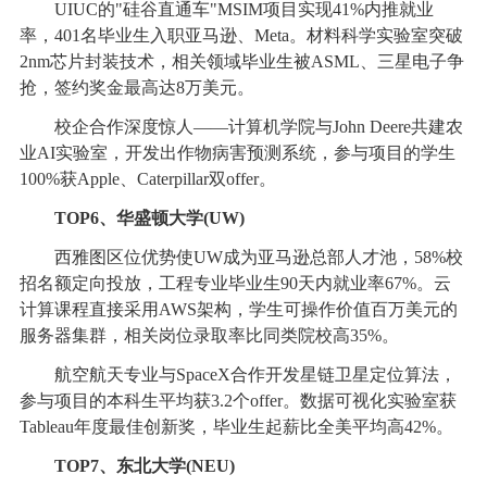
UIUC的"硅谷直通车"MSIM项目实现41%内推就业
率，401名毕业生入职亚马逊、Meta。材料科学实验室突破
2nm芯片封装技术，相关领域毕业生被ASML、三星电子争
抢，签约奖金最高达8万美元。
校企合作深度惊人——计算机学院与John Deere共建农
业AI实验室，开发出作物病害预测系统，参与项目的学生
100%获Apple、Caterpillar双offer。
TOP6、华盛顿大学(UW)
西雅图区位优势使UW成为亚马逊总部人才池，58%校
招名额定向投放，工程专业毕业生90天内就业率67%。云
计算课程直接采用AWS架构，学生可操作价值百万美元的
服务器集群，相关岗位录取率比同类院校高35%。
航空航天专业与SpaceX合作开发星链卫星定位算法，
参与项目的本科生平均获3.2个offer。数据可视化实验室获
Tableau年度最佳创新奖，毕业生起薪比全美平均高42%。
TOP7、东北大学(NEU)