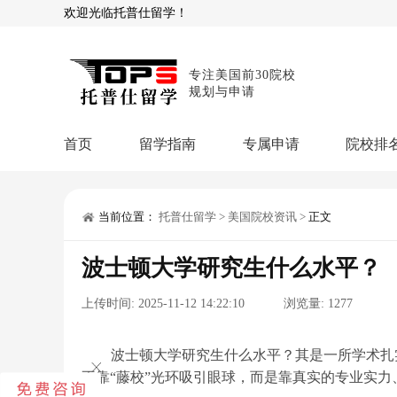
欢迎光临托普仕留学！
专注美国前30院校
规划与申请
首页
留学指南
专属申请
院校排
商科顾问
理工顾问
本科申请：
星启计
留学攻略
当前位置：
托普仕留学
>
美国院校资讯
>
正文
留学专题
USNews排名
硕士申请：
鹤鸣计
波士顿大学研究生什么水平？
博士申请：
博士定
留学干货
上传时间:
2025-11-12 14:22:10
浏览量:
1277
混合申请：
菁英联
留学资讯
院校资讯
留
留学费用
留学专业
名
文书服务：
专属文
波士顿大学研究生什么水平？其是一所学术扎
不靠“藤校”光环吸引眼球，而是靠真实的专业实
留学工具：
GPA计