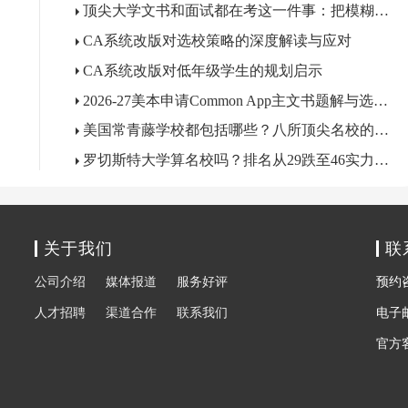
顶尖大学文书和面试都在考这一件事：把模糊关心变成精准问题
CA系统改版对选校策略的深度解读与应对
CA系统改版对低年级学生的规划启示
2026-27美本申请Common App主文书题解与选题指南
美国常青藤学校都包括哪些？八所顶尖名校的来历、成员与核心优势
罗切斯特大学算名校吗？排名从29跌至46实力依旧硬核
关于我们
联
公司介绍
媒体报道
服务好评
预约咨询
人才招聘
渠道合作
联系我们
电子邮箱
官方客