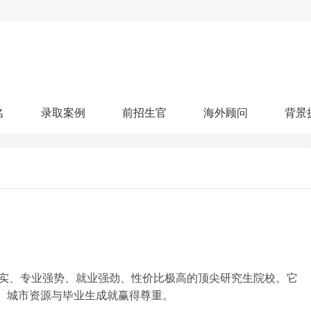
名
录取案例
前招生官
海外顾问
背景
人文社科
艺术顾问
医学健康
划
跃升计划
申请阶段：
奖学金计划
本科案例
本转案例
硕士案例
博士
核心项目
offer播报
科研项目
实习就业
综合素质培养
划
智晨计划
名校榜单：
26年Offer榜
制方案
特色项目
申计划
学考试
夏校申请
留学申请
学科竞赛
国际义工
科考活动
校排名
论文发表
专利申请
商业实践
书定制
实、专业强势、就业强劲、性价比极高的顶尖研究生院校。它
力、城市资源与毕业生成就赢得尊重。
算器
留学评估
智能诊断