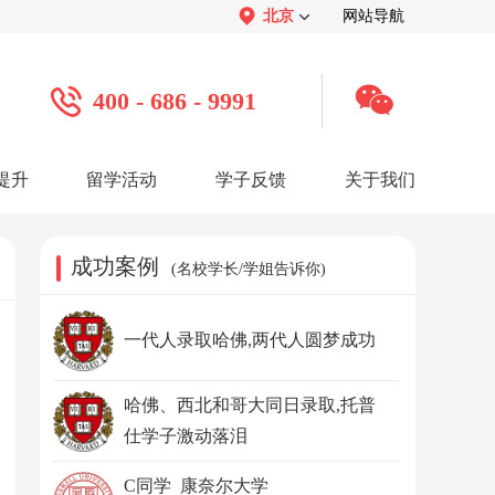
北京
网站导航
400 - 686 - 9991
提升
留学活动
学子反馈
关于我们
案例
学子心声：
品牌介绍：
感谢视频
关于我们
学子访谈
公司活动
媒体报道
成功案例
(名校学长/学姐告诉你)
服务口碑：
合作招聘：
服务好评
人才招聘
感谢锦旗
渠道合作
联系我们
一代人录取哈佛,两代人圆梦成功
哈佛、西北和哥大同日录取,托普
仕学子激动落泪
C同学 康奈尔大学