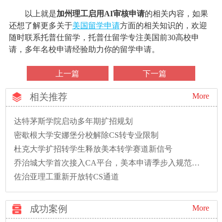
以上就是
加州理工启用AI审核申请
的相关内容，如果
还想了解更多关于
美国留学申请
方面的相关知识的，欢迎
随时联系托普仕留学，托普仕留学专注美国前30高校申
请，多年名校申请经验助力你的留学申请。
上一篇
下一篇
相关推荐
More
达特茅斯学院启动多年期扩招规划
密歇根大学安娜堡分校解除CS转专业限制
杜克大学扩招转学生释放美本转学赛道新信号
乔治城大学首次接入CA平台，美本申请季步入规范新时代
佐治亚理工重新开放转CS通道
成功案例
More