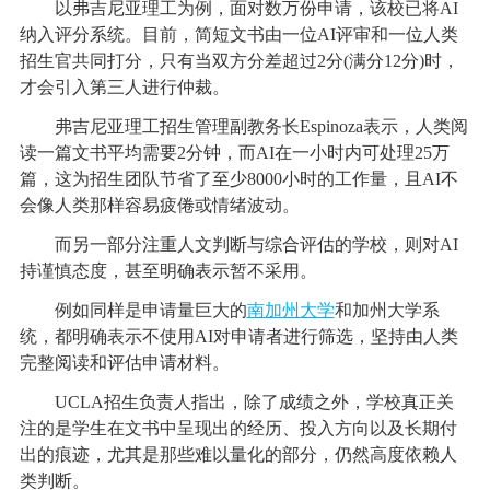
以弗吉尼亚理工为例，面对数万份申请，该校已将AI
纳入评分系统。目前，简短文书由一位AI评审和一位人类
招生官共同打分，只有当双方分差超过2分(满分12分)时，
才会引入第三人进行仲裁。
弗吉尼亚理工招生管理副教务长Espinoza表示，人类阅
读一篇文书平均需要2分钟，而AI在一小时内可处理25万
篇，这为招生团队节省了至少8000小时的工作量，且AI不
会像人类那样容易疲倦或情绪波动。
而另一部分注重人文判断与综合评估的学校，则对AI
持谨慎态度，甚至明确表示暂不采用。
例如同样是申请量巨大的
南加州大学
和加州大学系
统，都明确表示不使用AI对申请者进行筛选，坚持由人类
完整阅读和评估申请材料。
UCLA招生负责人指出，除了成绩之外，学校真正关
注的是学生在文书中呈现出的经历、投入方向以及长期付
出的痕迹，尤其是那些难以量化的部分，仍然高度依赖人
类判断。