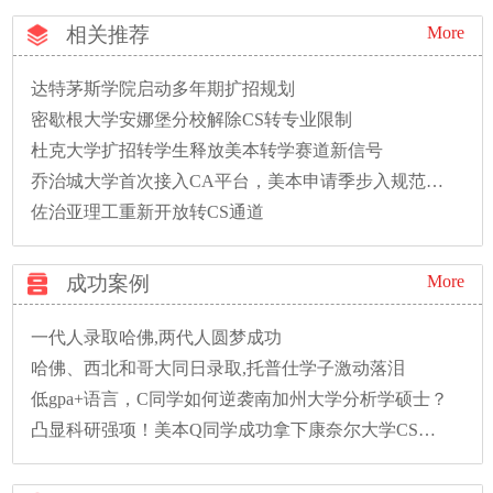
相关推荐
More
达特茅斯学院启动多年期扩招规划
密歇根大学安娜堡分校解除CS转专业限制
杜克大学扩招转学生释放美本转学赛道新信号
乔治城大学首次接入CA平台，美本申请季步入规范新时代
佐治亚理工重新开放转CS通道
成功案例
More
一代人录取哈佛,两代人圆梦成功
哈佛、西北和哥大同日录取,托普仕学子激动落泪
低gpa+语言，C同学如何逆袭南加州大学分析学硕士？
凸显科研强项！美本Q同学成功拿下康奈尔大学CS硕士录取！