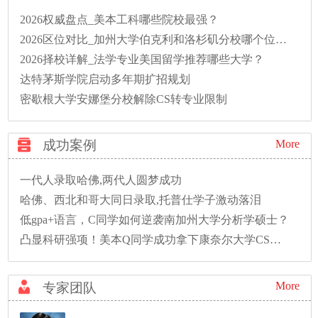
2026权威盘点_美本工科哪些院校最强？
2026区位对比_加州大学伯克利和洛杉矶分校哪个位置好？
2026择校详解_法学专业美国留学推荐哪些大学？
达特茅斯学院启动多年期扩招规划
密歇根大学安娜堡分校解除CS转专业限制
成功案例
More
一代人录取哈佛,两代人圆梦成功
哈佛、西北和哥大同日录取,托普仕学子激动落泪
低gpa+语言，C同学如何逆袭南加州大学分析学硕士？
凸显科研强项！美本Q同学成功拿下康奈尔大学CS硕士录取！
More
专家团队