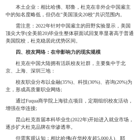
本土企业：相比哈佛、耶鲁，杜克在非外企中国雇主
中的知名度略低，但仍在"美国顶尖20校"共识范围内。
需注意：2022年针对中国雇主的田野实验显示，美国
顶尖大学(全美前20)毕业生整体获面试回复率显著高于普通
美国院校，杜克稳居此优势区间。
四、校友网络：在华影响力的现实规模
杜克在中国大陆拥有活跃校友社群，主要集中于北
京、上海、深圳三地：
校友职业分布以金融(35%)、科技(30%)、咨询(20%)为
主，形成高质量职业网络;
通过Fuqua商学院上海驻点项目，定期组织校友活动，
增强在华连接;
昆山杜克首届本科毕业生(2022年)开始进入就业市场，
逐步扩大杜克品牌在华渗透率。
但需客观认知：相比哈佛(在华校友超5,000人)、耶