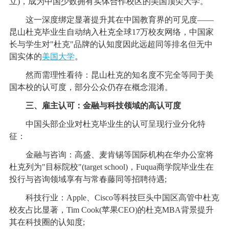
立)，成为中国少数拥有实体合作校区的美国顶尖大学。
这一深度绑定显著提升其在中国教育界的可见度——
昆山杜克毕业生自动纳入杜克全球17万校友网络，中国家
长与学生对"杜克"品牌的认知度因此远超同等排名但无中
国实体的
美国大学
。
然而需理性看待：昆山杜克的知名度不完全等同于美
国本校的认可度，部分公众仍存在概念混淆。
三、雇主认可：金融与科技领域的高认可度
中国头部企业对杜克毕业生的认可呈现行业分化特
征：
金融与咨询：高盛、麦肯锡等国际机构在华办公室将
杜克列为"目标院校"(target school)，Fuqua商学院毕业生在
投行与咨询领域享有与常春藤同等招聘待遇;
科技行业：Apple、Cisco等科技巨头中国区高管中杜克
校友占比显著，Tim Cook(苹果CEO)的杜克MBA背景提升
其在科技圈的认知度;