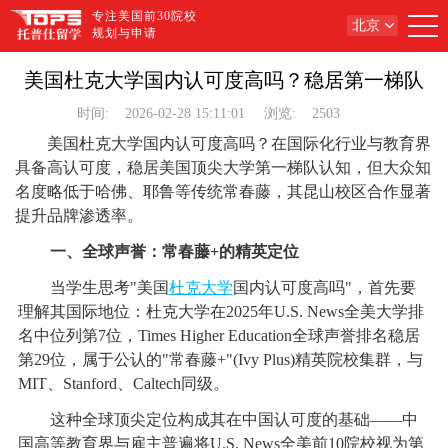
专注美国前30院校
北京
规划与申请
美国杜克大学国内认可度高吗？稳居第一梯队
时间:
2026-02-28 15:11:01
浏览:
2503
美国杜克大学国内认可度高吗？在国际化行业与教育界
具备高认可度，稳居美国顶尖大学第一梯队认知，但大众知
名度略低于哈佛、耶鲁等传统常春藤，其昆山校区合作显著
提升品牌渗透率。
一、全球声誉：常春藤+的精英定位
当学生思考"美国
杜克大学
国内认可度高吗"，首先要
理解其国际地位：杜克大学在2025年U.S. News全美大学排
名中位列第7位，Times Higher Education全球声誉排名稳居
第29位，属于公认的"常春藤+"(Ivy Plus)精英院校集群，与
MIT、Stanford、Caltech同级。
这种全球顶尖定位构成其在中国认可度的基础——中
国高等教育界与雇主普遍将U.S. News全美前10院校视为第