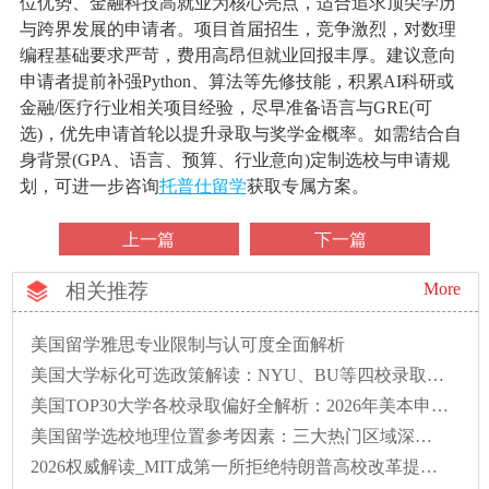
位优势、金融科技高就业为核心亮点，适合追求顶尖学历
与跨界发展的申请者。项目首届招生，竞争激烈，对数理
编程基础要求严苛，费用高昂但就业回报丰厚。建议意向
申请者提前补强Python、算法等先修技能，积累AI科研或
金融/医疗行业相关项目经验，尽早准备语言与GRE(可
选)，优先申请首轮以提升录取与奖学金概率。如需结合自
身背景(GPA、语言、预算、行业意向)定制选校与申请规
划，可进一步咨询
托普仕留学
获取专属方案。
上一篇
下一篇
相关推荐
More
美国留学雅思专业限制与认可度全面解析
美国大学标化可选政策解读：NYU、BU等四校录取偏好全解析
美国TOP30大学各校录取偏好全解析：2026年美本申请必读
美国留学选校地理位置参考因素：三大热门区域深度解析
2026权威解读_MIT成第一所拒绝特朗普高校改革提案的大学