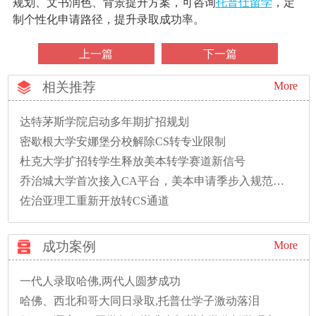
规划、文书润色、背景提升方案，可咨询
托普仕留学
，定
制个性化申请路径，提升录取成功率。
上一篇
下一篇
相关推荐
More
达特茅斯学院启动多年期扩招规划
密歇根大学安娜堡分校解除CS转专业限制
杜克大学扩招转学生释放美本转学赛道新信号
乔治城大学首次接入CA平台，美本申请季步入规范新时代
佐治亚理工重新开放转CS通道
成功案例
More
一代人录取哈佛,两代人圆梦成功
哈佛、西北和哥大同日录取,托普仕学子激动落泪