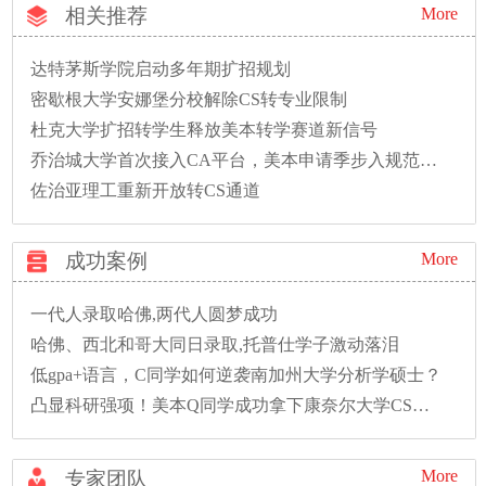
相关推荐
More
达特茅斯学院启动多年期扩招规划
密歇根大学安娜堡分校解除CS转专业限制
杜克大学扩招转学生释放美本转学赛道新信号
乔治城大学首次接入CA平台，美本申请季步入规范新时代
佐治亚理工重新开放转CS通道
成功案例
More
一代人录取哈佛,两代人圆梦成功
哈佛、西北和哥大同日录取,托普仕学子激动落泪
低gpa+语言，C同学如何逆袭南加州大学分析学硕士？
凸显科研强项！美本Q同学成功拿下康奈尔大学CS硕士录取！
More
专家团队