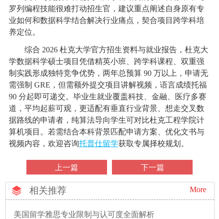
罗列编程技能很难打动招生官，建议重点阐述自身原有专
业如何和数据科学结合解决行业痛点，契合项目跨学科培
养定位。
综合 2026 杜克大学官方招生资料与就业报告，杜克大
学数据科学硕士项目凭借精英小班、跨学科课程、双重强
制实践形成独特竞争优势，两年总预算 90 万以上，申请无
需强制 GRE，但需额外提交项目讲解视频，语言成绩托福
90 分起即可递交。毕业生就业覆盖科技、金融、医疗多赛
道，平均起薪可观，更适配有垂直行业背景、想走交叉数
据路线的申请者，纯算法导向学生可对比杜克工程学院计
算机项目。若需结合本科背景匹配申请方案、优化文书与
视频内容，欢迎咨询
托普仕留学
获取专属择校规划。
上一篇
下一篇
相关推荐
More
美国留学雅思专业限制与认可度全面解析