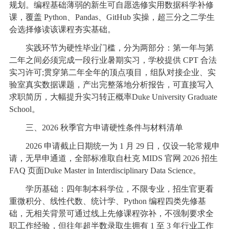
规划。编程基础薄弱的新生可自愿选修实用数据科学补修
课，覆盖 Python、Pandas、GitHub 实操，超三分之二学生
会选择修读该课程夯实基础。
实践环节为硬性毕业门槛，分为两部分：第一年与第
二年之间必须完成一段行业暑期实习，学校提供 CPT 合法
实习许可;贯穿第二年全年的顶点项目，组队对接企业、实
验室真实数据课题，产出完整落地分析报告，可直接写入
求职简历，大幅提升实习转正概率Duke University Graduate
School。
三、2026 秋季官方申请硬性条件与材料清单
2026 申请截止日期统一为 1 月 29 日，仅设一轮常规申
请，无早申通道，全部标准取自杜克 MIDS 官网 2026 招生
FAQ 页面Duke Master in Interdisciplinary Data Science。
学历基础：四年制本科学位，不限专业，招生官更看
重微积分、线性代数、统计学、Python 编程四类先修基
础，无相关背景可通过线上先修课程弥补，不强制要求全
职工作经验，但往年超半数录取生拥有 1 至 3 年行业工作