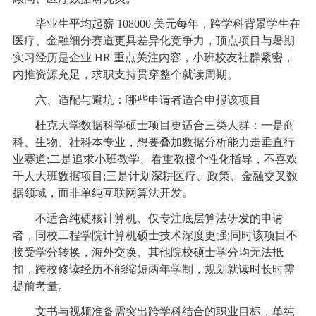
毕业生平均起薪 108000 美元每年，跨学科背景学生在
医疗、金融细分赛道更具差异化竞争力，顶点项目与暑期
实习经历是企业 HR 重点关注内容，小班校友社群紧密，
内推资源充足，求职支持贯穿整个就读周期。
六、适配与避坑：哪些申请者适合申报该项目
杜克大学数据科学硕士项目更适合三类人群：一是商
科、生物、社科本专业，想要叠加数据分析能力走垂直行
业赛道;二是追求小班教学、看重教授个性化指导，不喜欢
千人大班数据项目;三是计划深耕医疗、政策、金融交叉数
据领域，而非单纯互联网算法开发。
不适合纯硬核计算机、仅专注底层算法研发的申请
者，同校工程学院计算机硕士技术深度更强;同时该项目不
接受学分转换，海外交换、其他院校硕士学分均无法抵
扣，跨校修读经历不能缩短两年学制，规划就读时长时需
提前考量。
文书与视频准备需突出跨学科结合的职业目标，单纯