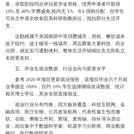
策，录取阶段同步评估奖学金资格，优秀申请者可获得
10% 至 40% 学费减免;校内无 TA、RA 强制分配，但学生
可自主申请全校各院系科研助教岗位，抵扣部分生活开
支。
达勒姆属于美国南部中等消费城市，房租、餐饮成本
低于纽约、波士顿等一线城市，周边聚集大量科技、药企
分部，就近实习通勤便利，整体生活开销相比东北部私立
名校更友好。
五、毕业生就业数据、行业去向与薪资水平
参考 2026 年项目更新就业报告，该项目毕业六个月就
业率接近 100%，仅约 10% 学生选择继续攻读数据、统计
相关博士学位，其余全部直接就业。
就业行业分布均衡，四大板块覆盖：科技互联网、金
融咨询、医疗生物、公共政策机构，代表性雇主包含微
软、谷歌、摩根士丹利、辉瑞、麦肯锡、IBM 等头部企
业，岗位集中于数据科学家、机器学习分析师、商业数据
顾问、医疗数据研究员。