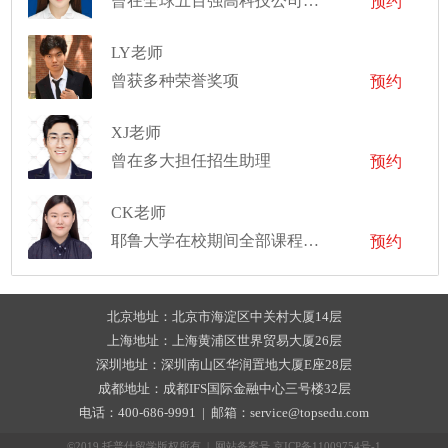
曾在全球五百强高科技公司的美国加州硅谷总部工作
预约
LY老师
曾获多种荣誉奖项
预约
XJ老师
曾在多大担任招生助理
预约
CK老师
耶鲁大学在校期间全部课程为Honor（最高成绩）
预约
北京地址：北京市海淀区中关村大厦14层
上海地址：上海黄浦区世界贸易大厦26层
深圳地址：深圳南山区华润置地大厦E座28层
成都地址：成都IFS国际金融中心三号楼32层
电话：400-686-9991 | 邮箱：service@topsedu.com
©2019 托普仕留学版权所有 | 网站备案号
京ICP备11009754号-1