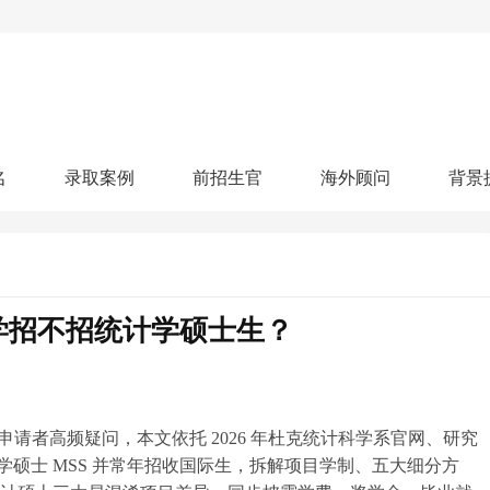
名
录取案例
前招生官
海外顾问
背景
人文社科
艺术顾问
医学健康
划
跃升计划
申请阶段：
奖学金计划
本科案例
本转案例
硕士案例
博士
核心项目
offer播报
科研项目
实习就业
综合素质培养
划
智晨计划
计学招不招统计学硕士生？
名校榜单：
26年Offer榜
制方案
特色项目
申计划
学考试
夏校申请
留学申请
学科竞赛
国际义工
科考活动
校排名
论文发表
专利申请
商业实践
书定制
请者高频疑问，本文依托 2026 年杜克统计科学系官网、研究
硕士 MSS 并常年招收国际生，拆解项目学制、五大细分方
算器
留学评估
智能诊断