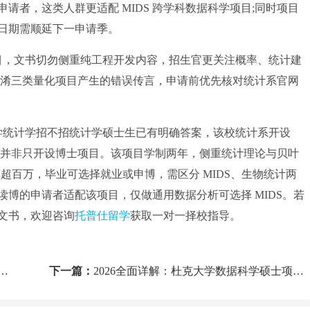
，这类人群更适配 MIDS 跨学科数据科学项目;同时项目
日期需顺延下一申请季。
 项目，文书切勿侧重纯工程开发内容，招生官更关注概率、统计建
混淆三类量化项目产生的错误传言，申请前优先核对统计系官网
大学统计学招不招统计学硕士生已有明确答案，该校统计系开设
，并非只开设博士项目。该项目学制两年，侧重统计理论与贝叶
超百万，毕业可选择就业或申博，需区分 MIDS、生物统计两
博的申请者适配该项目，仅做通用数据分析可选择 MIDS。若
文书，欢迎咨询
托普仕留学
获取一对一择校指导。
下一篇：
2026全面详解：杜克大学数据科学硕士项目怎么样?