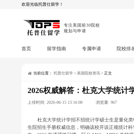
欢迎光临托普仕留学！
专注美国前30院校
规划与申请
首页
留学指南
专属申请
院校排
商科顾问
理工顾问
本科申请：
星启计
留学攻略
当前位置：
托普仕留学
>
美国院校资讯
>
正文
留学专题
USNews排名
硕士申请：
鹤鸣计
2026权威解答：杜克大学统
博士申请：
博士定
留学干货
上传时间:
2026-06-15 13:16:08
浏览量:
967
混合申请：
菁英联
留学资讯
院校资讯
留
留学费用
留学专业
名
文书服务：
专属文
杜克大学统计学招不招统计学硕士生是量化类申
生院招生手册权威信息，明确该校开设正规统计科学
留学工具：
GPA计