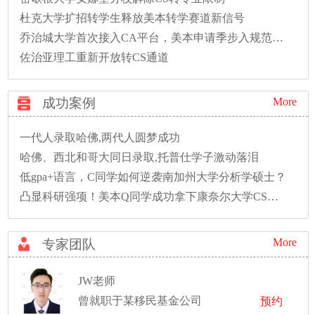
杜克大学扩招转学生释放美本转学赛道新信号
乔治城大学首次接入CA平台，美本申请季步入规范新时代
佐治亚理工重新开放转CS通道
成功案例
More
一代人录取哈佛,两代人圆梦成功
哈佛、西北和哥大同日录取,托普仕学子激动落泪
低gpa+语言，C同学如何逆袭南加州大学分析学硕士？
凸显科研强项！美本Q同学成功拿下康奈尔大学CS硕士录取！
More
专家团队
JW老师
曾就职于某移民基金公司
预约