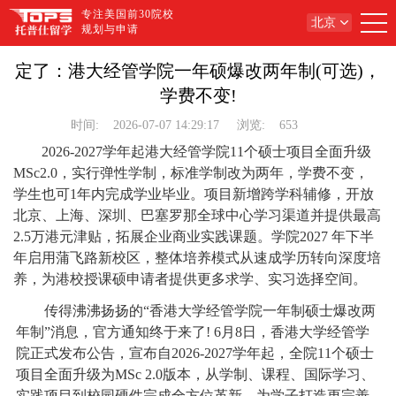
专注美国前30院校
北京
规划与申请
定了：港大经管学院一年硕爆改两年制(可选)，
学费不变!
时间:
2026-07-07 14:29:17
浏览:
653
2026-2027学年起港大经管学院11个硕士项目全面升级
MSc2.0，实行弹性学制，标准学制改为两年，学费不变，
学生也可1年内完成学业毕业。项目新增跨学科辅修，开放
北京、上海、深圳、巴塞罗那全球中心学习渠道并提供最高
2.5万港元津贴，拓展企业商业实践课题。学院2027 年下半
年启用蒲飞路新校区，整体培养模式从速成学历转向深度培
养，为港校授课硕申请者提供更多求学、实习选择空间。
传得沸沸扬扬的“香港大学经管学院一年制硕士爆改两
年制”消息，官方通知终于来了! 6月8日，香港大学经管学
院正式发布公告，宣布自2026-2027学年起，全院11个硕士
项目全面升级为MSc 2.0版本，从学制、课程、国际学习、
实践项目到校园硬件完成全方位革新，为学子打造更完善