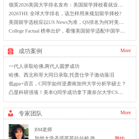
领英2026美国大学排名发布：美国留学择校看就业性价比的时代已来
2026THE 全球大学排名，该怎样用来规划留学择校?
美国留学选校应以US News为准，QS排名为何对美校不友好？
College Factual 榜单出炉，看懂美国留学适配中国学生优质院校排名
成功案例
More
一代人录取哈佛,两代人圆梦成功
哈佛、西北和哥大同日录取,托普仕学子激动落泪
低gpa+语言，C同学如何逆袭南加州大学分析学硕士？
凸显科研强项！美本Q同学成功拿下康奈尔大学CS硕士录取！
More
专家团队
BM老师
加州大学圣塔芭芭拉分校 政治学 博士学位
预约