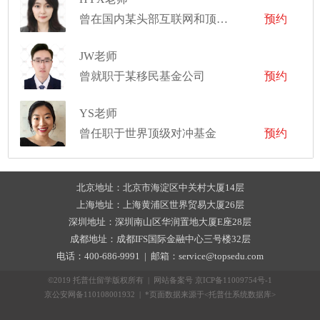
曾在国内某头部互联网和顶尖证券公司工作
预约
JW老师
曾就职于某移民基金公司
预约
YS老师
曾任职于世界顶级对冲基金
预约
北京地址：北京市海淀区中关村大厦14层
上海地址：上海黄浦区世界贸易大厦26层
深圳地址：深圳南山区华润置地大厦E座28层
成都地址：成都IFS国际金融中心三号楼32层
电话：400-686-9991 | 邮箱：service@topsedu.com
©2019 托普仕留学版权所有 | 网站备案号
京ICP备11009754号-1
京公安网备110108001932 | *页面数据来源于<托普仕系统数据库>