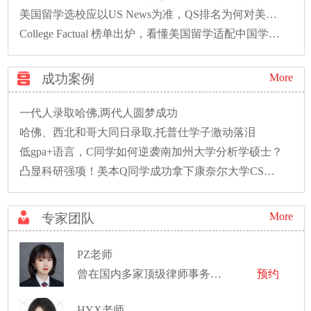
美国留学选校应以US News为准，QS排名为何对美校不友好？
College Factual 榜单出炉，看懂美国留学适配中国学生优质院校排名
成功案例
More
一代人录取哈佛,两代人圆梦成功
哈佛、西北和哥大同日录取,托普仕学子激动落泪
低gpa+语言，C同学如何逆袭南加州大学分析学硕士？
凸显科研强项！美本Q同学成功拿下康奈尔大学CS硕士录取！
More
专家团队
PZ老师
曾在国内多家顶级律师事务所和国际机构实习
预约
HYX老师