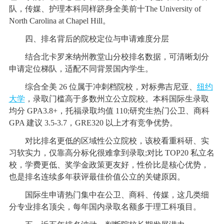
队，传媒、护理本科同样跻身全美前十The University of
North Carolina at Chapel Hill。
四、排名背后的院校定位与申请难度分层
结合北卡罗来纳州教堂山分校排名数据，可清晰划分
申请定位梯队，适配不同背景国内学生。
综合全美 26 位属于冲刺档院校，对标弗吉尼亚、
纽约
大学
，录取门槛高于多数州立公立院校。本科国际生录取
均分 GPA3.8+，托福录取均值 110;研究生热门公卫、商科
GPA 建议 3.5-3.7，GRE320 以上才有竞争优势。
对比排名更低的区域性公立院校，该校看重科研、实
习软实力，仅靠高分标化很难拿到录取;对比 TOP20 私立名
校，学费更低、奖学金政策更友好，性价比是核心优势，
也是排名连续多年获评最佳价值公立的关键原因。
国际生申请热门集中在公卫、商科、传媒，这几类细
分专业排名顶尖，每年国内录取名额多于理工科项目。