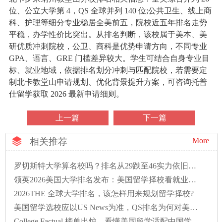
位、公立大学第 4，QS 全球并列 140 位;公共卫生、线上商
科、护理等细分专业稳居全美前五，院校近五年排名走势
平稳，办学性价比突出。从排名判断，该校属于美本、美
研优质冲刺院校，公卫、商科是优势申请方向，不同专业
GPA、语言、GRE 门槛差异较大。学生可结合自身专业目
标、就业地域，依据排名划分冲刺与匹配院校，若需要定
制北卡教堂山申请规划、优化背景提升方案，可咨询托普
仕留学获取 2026 最新申请细则。
上一篇
下一篇
相关推荐
More
罗切斯特大学算名校吗？排名从29跌至46实力依旧硬核
领英2026美国大学排名发布：美国留学择校看就业性价比的时代已来
2026THE 全球大学排名，该怎样用来规划留学择校?
美国留学选校应以US News为准，QS排名为何对美校不友好？
College Factual 榜单出炉，看懂美国留学适配中国学生优质院校排名