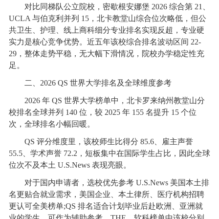
对比同梯队公立院校，密歇根安娜堡 2026 综合第 21、
UCLA 与伯克利并列 15，北卡教堂山综合位次略低，但公
共卫生、护理、线上商科细分专业排名实现反超，专业硬
实力是核心竞争优势。近五年该校综合排名波动区间 22-
29，整体走势平稳，无大幅下滑情况，院校办学稳定性充
足。
二、2026 QS 世界大学排名及全球维度参考
2026 年 QS 世界大学榜单中，北卡罗来纳州教堂山分
校排名全球并列 140 位，较 2025 年 155 名提升 15 个位
次，全球排名小幅回暖。
QS 评分维度里，该校师生比得分 85.6、雇主声誉
55.5、学术声誉 72.2，短板集中在国际学生占比，因此全球
位次不及本土 U.S.News 表现亮眼。
对于国内申请者，选校优先参考 U.S.News 美国本土排
名更贴合就业需求，美国企业、本土律所、医疗机构招聘
更认可全美榜单;QS 排名适合计划毕业后赴欧洲、亚洲就
业的学生，可作为辅助参考。THE、软科榜单中该校分别