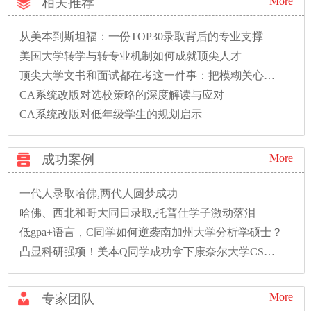
相关推荐
More
从美本到斯坦福：一份TOP30录取背后的专业支撑
美国大学转学与转专业机制如何成就顶尖人才
顶尖大学文书和面试都在考这一件事：把模糊关心变成精准问题
CA系统改版对选校策略的深度解读与应对
CA系统改版对低年级学生的规划启示
成功案例
More
一代人录取哈佛,两代人圆梦成功
哈佛、西北和哥大同日录取,托普仕学子激动落泪
低gpa+语言，C同学如何逆袭南加州大学分析学硕士？
凸显科研强项！美本Q同学成功拿下康奈尔大学CS硕士录取！
More
专家团队