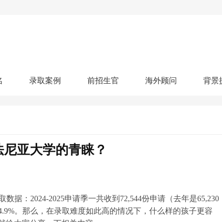
名
录取案例
前招生官
海外顾问
背景
人文社科
艺术顾问
医学健康
划
跃升计划
申请阶段：
奖学金计划
本科案例
本转案例
硕士案例
博士
核心项目
offer播报
科研项目
实习就业
综合素质培养
划
智晨计划
法尼亚大学的青睐？
名校榜单：
26年Offer榜
制方案
特色项目
申计划
学考试
夏校申请
留学申请
学科竞赛
国际义工
科考活动
校排名
论文发表
专利申请
商业实践
书定制
：2024-2025申请季一共收到72,544份申请（去年是65,230
4.9%。那么，在录取难度如此高的情况下，什么样的孩子更容
算器
留学评估
智能诊断