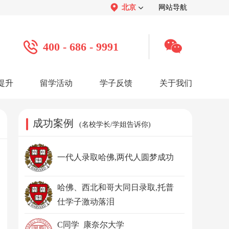
北京
网站导航
400 - 686 - 9991
提升
留学活动
学子反馈
关于我们
案例
学子心声：
品牌介绍：
感谢视频
关于我们
学子访谈
公司活动
媒体报道
成功案例
(名校学长/学姐告诉你)
服务口碑：
合作招聘：
服务好评
人才招聘
感谢锦旗
渠道合作
联系我们
一代人录取哈佛,两代人圆梦成功
哈佛、西北和哥大同日录取,托普
仕学子激动落泪
C同学 康奈尔大学