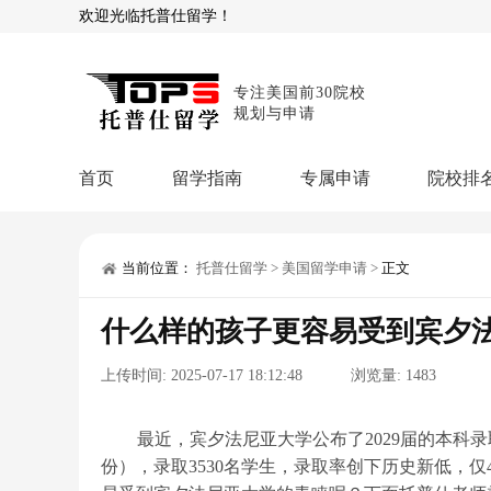
欢迎光临托普仕留学！
专注美国前30院校
规划与申请
首页
留学指南
专属申请
院校排
商科顾问
理工顾问
本科申请：
星启计
留学攻略
当前位置：
托普仕留学
>
美国留学申请
>
正文
留学专题
USNews排名
硕士申请：
鹤鸣计
什么样的孩子更容易受到宾夕
博士申请：
博士定
留学干货
上传时间:
2025-07-17 18:12:48
浏览量:
1483
混合申请：
菁英联
留学资讯
院校资讯
留
留学费用
留学专业
名
文书服务：
专属文
最近，宾夕法尼亚大学公布了2029届的本科录取数据
份），录取3530名学生，录取率创下历史新低，仅
留学工具：
GPA计