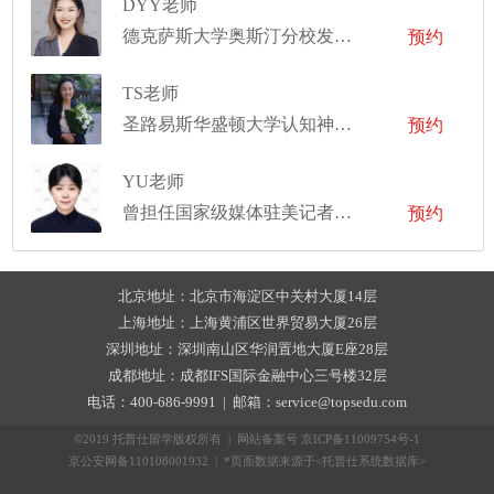
DYY老师
德克萨斯大学奥斯汀分校发展心理学博士
预约
TS老师
圣路易斯华盛顿大学认知神经科学博士
预约
YU老师
曾担任国家级媒体驻美记者，参与制作国内多个著名电视台和平台的纪录片
预约
北京地址：北京市海淀区中关村大厦14层
上海地址：上海黄浦区世界贸易大厦26层
深圳地址：深圳南山区华润置地大厦E座28层
成都地址：成都IFS国际金融中心三号楼32层
电话：400-686-9991 | 邮箱：service@topsedu.com
©2019 托普仕留学版权所有 | 网站备案号
京ICP备11009754号-1
京公安网备110108001932 | *页面数据来源于<托普仕系统数据库>