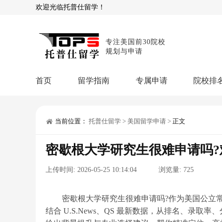
欢迎光临托普仕留学！
专注美国前30院校
规划与申请
首页
留学指南
专属申请
院校排
商科顾问
理工顾问
本科申请：
星启计
留学攻略
当前位置：
托普仕留学
>
美国留学申请
>
正文
留学专题
USNews排名
硕士申请：
鹤鸣计
密歇根大学研究生很难申请吗
博士申请：
博士定
留学干货
上传时间:
2026-05-25 10:14:04
浏览量:
725
混合申请：
菁英联
留学资讯
院校资讯
留
留学费用
留学专业
名
文书服务：
专属文
密歇根大学研究生很难申请吗?作为美国公立常春藤
结合 U.S.News、QS 最新数据，从排名、录
留学工具：
GPA计