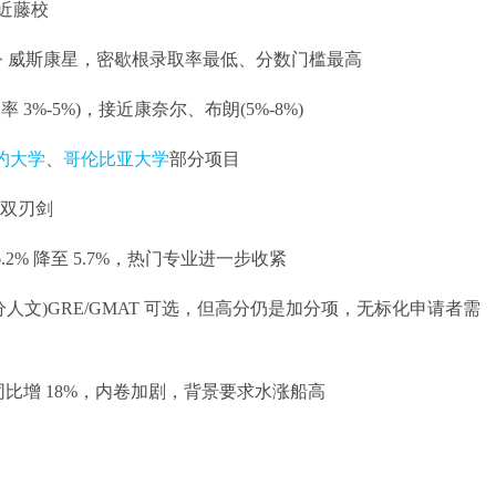
近藤校
 > 威斯康星，密歇根录取率最低、分数门槛最高
-5%)，接近康奈尔、布朗(5%-8%)
约大学
、
哥伦比亚大学
部分项目
成双刃剑
.2% 降至 5.7%，热门专业进一步收紧
人文)GRE/GMAT 可选，但高分仍是加分项，无标化申请者需
同比增 18%，内卷加剧，背景要求水涨船高