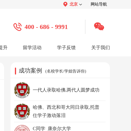
北京
网站导航
400 - 686 - 9991
提升
留学活动
学子反馈
关于我们
案例
学子心声：
品牌介绍：
感谢视频
关于我们
学子访谈
公司活动
媒体报道
成功案例
(名校学长/学姐告诉你)
服务口碑：
合作招聘：
服务好评
人才招聘
感谢锦旗
渠道合作
联系我们
一代人录取哈佛,两代人圆梦成功
哈佛、西北和哥大同日录取,托普
仕学子激动落泪
C同学 康奈尔大学