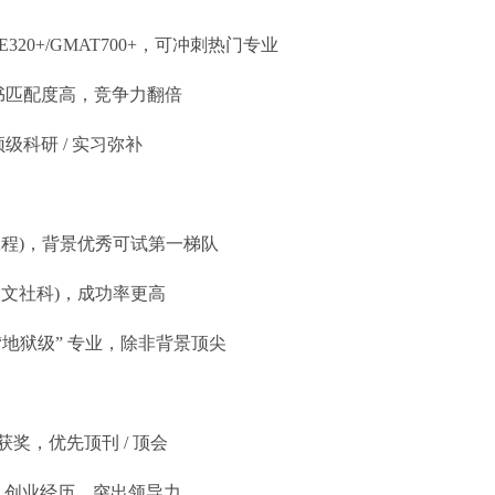
E320+/GMAT700+，可冲刺热门专业
文书匹配度高，竞争力翻倍
顶级科研 / 实习弥补
程)，背景优秀可试第一梯队
文社科)，成功率更高
“地狱级” 专业，除非背景顶尖
，优先顶刊 / 顶会
赛、创业经历，突出领导力