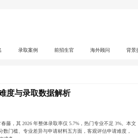
名
录取案例
前招生官
海外顾问
背景
人文社科
艺术顾问
医学健康
划
跃升计划
申请阶段：
奖学金计划
本科案例
本转案例
硕士案例
博士
核心项目
offer播报
科研项目
实习就业
综合素质培养
划
智晨计划
?难度与录取数据解析
名校榜单：
26年Offer榜
制方案
特色项目
申计划
学考试
夏校申请
留学申请
学科竞赛
国际义工
科考活动
校排名
论文发表
专利申请
商业实践
书定制
，其 2026 年整体录取率仅 5.7%，热门专业不足 3%。本文
取率、分数门槛、专业差异与申请材料五方面，客观评估申请难度，
算器
留学评估
智能诊断