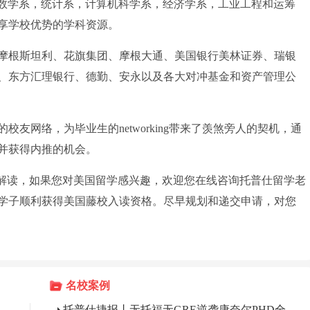
的数学系，统计系，计算机科学系，经济学系，工业工程和运筹
享学校优势的学科资源。
根斯坦利、花旗集团、摩根大通、美国银行美林证券、瑞银
、东方汇理银行、德勤、安永以及各大对冲基金和资产管理公
网络，为毕业生的networking带来了羡煞旁人的契机，通
并获得内推的机会。
的解读，如果您对美国留学感兴趣，欢迎您在线咨询托普仕留学老
内学子顺利获得美国藤校入读资格。尽早规划和递交申请，对您
名校案例
托普仕捷报丨无托福无GRE逆袭康奈尔PHD全奖，一段暑研打动藤校招生官！