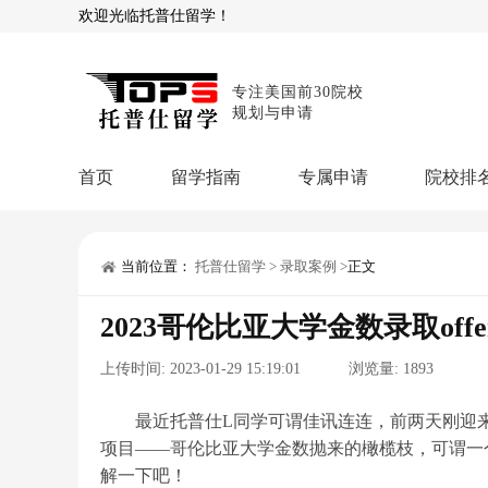
欢迎光临托普仕留学！
专注美国前30院校
规划与申请
首页
留学指南
专属申请
院校排
商科顾问
理工顾问
本科申请：
星启计
留学攻略
当前位置：
托普仕留学
>
录取案例
>
正文
留学专题
USNews排名
硕士申请：
鹤鸣计
2023哥伦比亚大学金数录取off
博士申请：
博士定
留学干货
上传时间:
2023-01-29 15:19:01
浏览量:
1893
混合申请：
菁英联
留学资讯
院校资讯
留
留学费用
留学专业
名
最近托普仕L同学可谓佳讯连连，前两天刚迎来
文书服务：
专属文
项目——哥伦比亚大学金数抛来的橄榄枝，可谓一
留学工具：
GPA计
解一下吧！