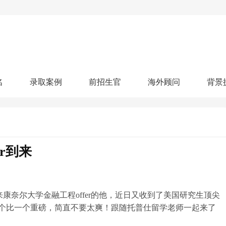
名
录取案例
前招生官
海外顾问
背景
人文社科
艺术顾问
医学健康
划
跃升计划
申请阶段：
奖学金计划
本科案例
本转案例
硕士案例
博士
核心项目
offer播报
科研项目
实习就业
综合素质培养
划
智晨计划
er到来
名校榜单：
26年Offer榜
制方案
特色项目
申计划
学考试
夏校申请
留学申请
学科竞赛
国际义工
科考活动
校排名
论文发表
专利申请
商业实践
康奈尔大学金融工程offer的他，近日又收到了美国研究生顶尖
书定制
个比一个重磅，简直不要太爽！跟随托普仕留学老师一起来了
算器
留学评估
智能诊断