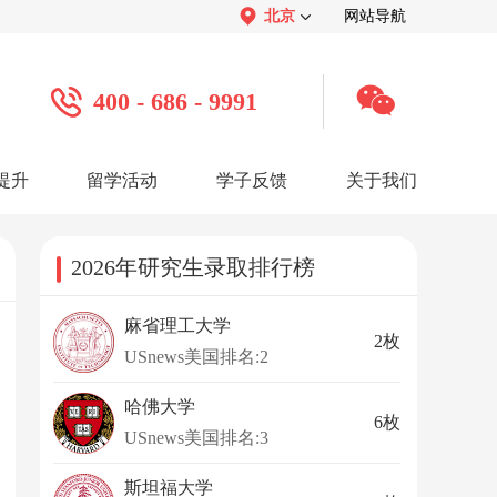
北京
网站导航
400 - 686 - 9991
提升
留学活动
学子反馈
关于我们
案例
学子心声：
品牌介绍：
感谢视频
关于我们
学子访谈
公司活动
媒体报道
2026年研究生录取排行榜
服务口碑：
合作招聘：
服务好评
人才招聘
感谢锦旗
渠道合作
联系我们
麻省理工大学
2枚
USnews美国排名:2
哈佛大学
6枚
USnews美国排名:3
斯坦福大学