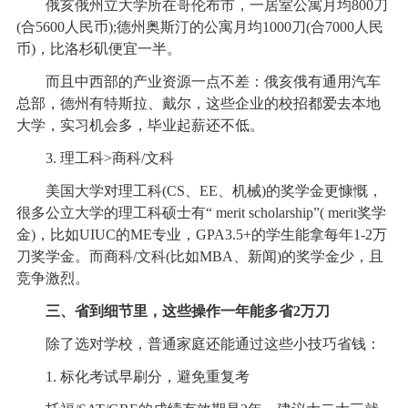
俄亥俄州立大学所在哥伦布市，一居室公寓月均800刀
(合5600人民币);德州奥斯汀的公寓月均1000刀(合7000人民
币)，比洛杉矶便宜一半。
而且中西部的产业资源一点不差：俄亥俄有通用汽车
总部，德州有特斯拉、戴尔，这些企业的校招都爱去本地
大学，实习机会多，毕业起薪还不低。
3. 理工科>商科/文科
美国大学对理工科(CS、EE、机械)的奖学金更慷慨，
很多公立大学的理工科硕士有“ merit scholarship”( merit奖学
金)，比如UIUC的ME专业，GPA3.5+的学生能拿每年1-2万
刀奖学金。而商科/文科(比如MBA、新闻)的奖学金少，且
竞争激烈。
三、省到细节里，这些操作一年能多省2万刀
除了选对学校，普通家庭还能通过这些小技巧省钱：
1. 标化考试早刷分，避免重复考