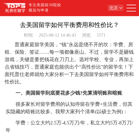
专注美国前30院校
北京
规划与申请
去美国留学如何平衡费用和性价比？
时间:
2025-08-12 14:46:43
浏览:
1571
普通家庭留学美国，“钱”永远是绕不开的坎：学费、房
租、保险、签证……每一项都像座山。不过，留学不是砸钱
游戏，关键是要把钱花在刀刃上。选对学校、专业，再加上
点省钱技巧，普通家庭也能供出个“高性价比”的留学生！下
面托普仕老师就给大家分析一下去美国留学如何平衡费用和
性价比。
一、美国留学到底要花多少钱?先算清明账和暗账
很多家长对留学费用的认知停留在学费+生活费，但其
实隐藏的暗账比较多。我帮大家列个清单(以硕士为例)：
学费：公立大约2.5万-4.5万刀/年，私立大约5万-8万刀/
年