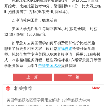
托福/SAT/GRE的成绩有效期是2年，建议大二大三就
开始考。比如托福首考90分，暑假刷到100分，比大四上临
时抱佛脚省了1万块(重考费+时间成本)。
2. 申请校内工作，赚生活费
美国大学允许学生每周兼职20小时(假期全职)，时薪
12-18刀(约84-126人民币)。
如果您对去美国留学如何平衡费用和性价比感兴趣，
想要了解更多相关内容，欢迎您
在线咨询
托普仕留学老
师。托普仕留学专注美国TOP30名校申请，采用5v1服务模
式，21步精细服务流程，硬性四维标准+六维背景提升等留
学服务体系，为学生
申请美国名校
提供保障。
上一篇
下一篇
相关推荐
More
美国华盛顿地区留学费用全解析（以华盛顿大学为例）