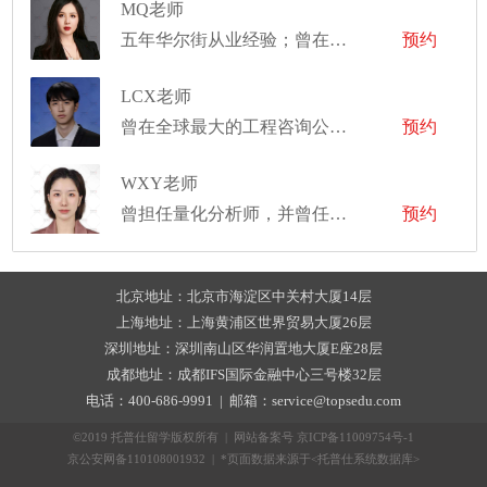
MQ老师
五年华尔街从业经验；曾在国内头部财富管理公司任职资深投资顾问；主讲沙龙、讲座四十余场
预约
LCX老师
曾在全球最大的工程咨询公司工作
预约
WXY老师
曾担任量化分析师，并曾任职于公募基金及头部券商研究所,现于一家金融机构担任商务总监
预约
北京地址：北京市海淀区中关村大厦14层
上海地址：上海黄浦区世界贸易大厦26层
深圳地址：深圳南山区华润置地大厦E座28层
成都地址：成都IFS国际金融中心三号楼32层
电话：400-686-9991 | 邮箱：service@topsedu.com
©2019 托普仕留学版权所有 | 网站备案号
京ICP备11009754号-1
京公安网备110108001932 | *页面数据来源于<托普仕系统数据库>