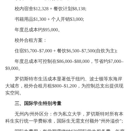
校内宿舍$12,328 + 餐饮计划$8,138;
书籍用品$1,300 + 个人开销$3,000;
年度总成本约$95,000。
校外合租方案：
住宿$5,700–$7,000 + 餐饮$6,500–$7,500(自炊为主);
年度总成本可控制在$86,000–$88,000，节省约$7,000–
$9,000。
罗切斯特市生活成本显著低于纽约、波士顿等东海岸
大城市，校外合租月租$800–$1,200，为控制总支出提供现
实空间。
三、国际学生特别考量
无州内/州外区分：作为私立大学，罗切斯特对所有本
科生实行统一学费标准，国际生无需支付额外"州外溢价";