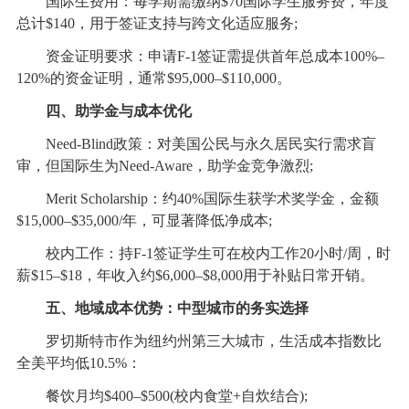
国际生费用：每学期需缴纳$70国际学生服务费，年度
总计$140，用于签证支持与跨文化适应服务;
资金证明要求：申请F-1签证需提供首年总成本100%–
120%的资金证明，通常$95,000–$110,000。
四、助学金与成本优化
Need-Blind政策：对美国公民与永久居民实行需求盲
审，但国际生为Need-Aware，助学金竞争激烈;
Merit Scholarship：约40%国际生获学术奖学金，金额
$15,000–$35,000/年，可显著降低净成本;
校内工作：持F-1签证学生可在校内工作20小时/周，时
薪$15–$18，年收入约$6,000–$8,000用于补贴日常开销。
五、地域成本优势：中型城市的务实选择
罗切斯特市作为纽约州第三大城市，生活成本指数比
全美平均低10.5%：
餐饮月均$400–$500(校内食堂+自炊结合);