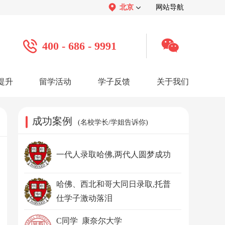
北京
网站导航
400 - 686 - 9991
提升
留学活动
学子反馈
关于我们
案例
学子心声：
品牌介绍：
感谢视频
关于我们
学子访谈
公司活动
媒体报道
成功案例
(名校学长/学姐告诉你)
服务口碑：
合作招聘：
服务好评
人才招聘
感谢锦旗
渠道合作
联系我们
一代人录取哈佛,两代人圆梦成功
哈佛、西北和哥大同日录取,托普
仕学子激动落泪
C同学 康奈尔大学