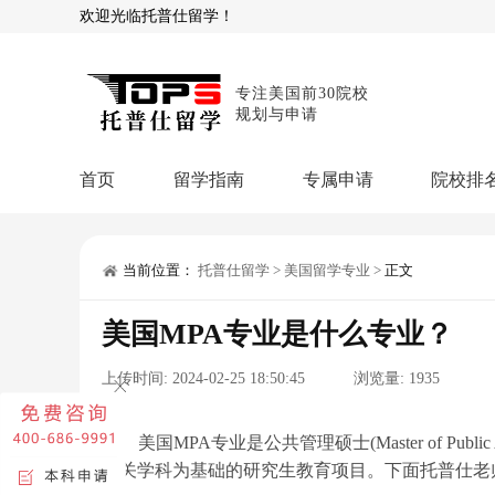
欢迎光临托普仕留学！
专注美国前30院校
规划与申请
首页
留学指南
专属申请
院校排
商科顾问
理工顾问
本科申请：
星启计
留学攻略
当前位置：
托普仕留学
>
美国留学专业
>
正文
留学专题
USNews排名
硕士申请：
鹤鸣计
美国MPA专业是什么专业？
博士申请：
博士定
留学干货
上传时间:
2024-02-25 18:50:45
浏览量:
1935
混合申请：
菁英联
留学资讯
院校资讯
留
留学费用
留学专业
名
文书服务：
专属文
美国MPA专业是公共管理硕士(Master of Publ
相关学科为基础的研究生教育项目。下面托普仕老
留学工具：
GPA计