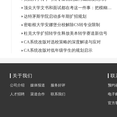
顶尖大学文书和面试都在考这一件事：把模糊关心变成精准问题
达特茅斯学院启动多年期扩招规划
密歇根大学安娜堡分校解除CS转专业限制
杜克大学扩招转学生释放美本转学赛道新信号
CA系统改版对选校策略的深度解读与应对
CA系统改版对低年级学生的规划启示
关于我们
联
公司介绍
媒体报道
服务好评
预约咨询
人才招聘
渠道合作
联系我们
电子邮箱
官方客