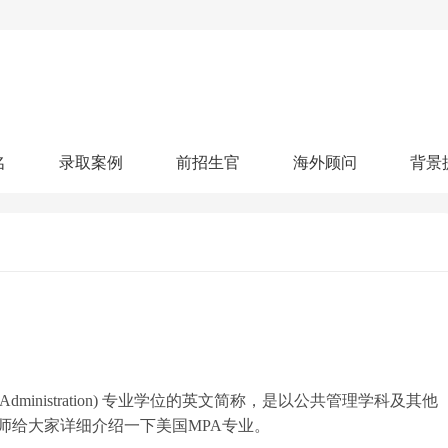
名
录取案例
前招生官
海外顾问
背景
人文社科
艺术顾问
医学健康
划
跃升计划
申请阶段：
奖学金计划
本科案例
本转案例
硕士案例
博士
核心项目
offer播报
科研项目
实习就业
综合素质培养
划
智晨计划
名校榜单：
26年Offer榜
制方案
特色项目
申计划
学考试
夏校申请
留学申请
学科竞赛
国际义工
科考活动
校排名
论文发表
专利申请
商业实践
书定制
ic Administration) 专业学位的英文简称，是以公共管理学科及其他
师给大家详细介绍一下美国MPA专业。
算器
留学评估
智能诊断