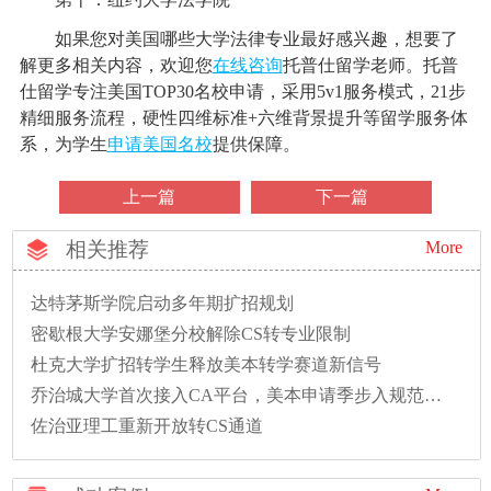
如果您对美国哪些大学法律专业最好感兴趣，想要了
解更多相关内容，欢迎您
在线咨询
托普仕留学老师。托普
仕留学专注美国TOP30名校申请，采用5v1服务模式，21步
精细服务流程，硬性四维标准+六维背景提升等留学服务体
系，为学生
申请美国名校
提供保障。
上一篇
下一篇
相关推荐
More
达特茅斯学院启动多年期扩招规划
密歇根大学安娜堡分校解除CS转专业限制
杜克大学扩招转学生释放美本转学赛道新信号
乔治城大学首次接入CA平台，美本申请季步入规范新时代
佐治亚理工重新开放转CS通道