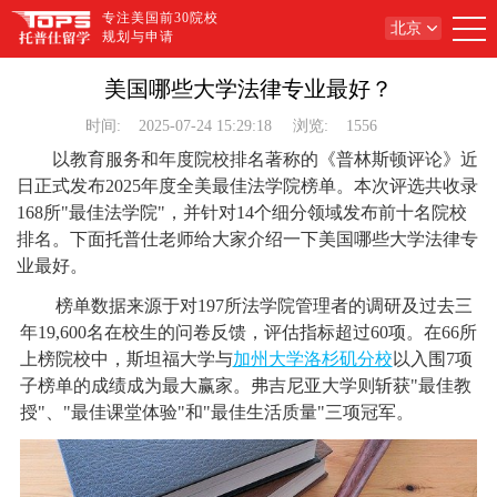
专注美国前30院校
北京
规划与申请
美国哪些大学法律专业最好？
时间:
2025-07-24 15:29:18
浏览:
1556
以教育服务和年度院校排名著称的《普林斯顿评论》近
日正式发布2025年度全美最佳法学院榜单。本次评选共收录
168所"最佳法学院"，并针对14个细分领域发布前十名院校
排名。下面托普仕老师给大家介绍一下美国哪些大学法律专
业最好。
榜单数据来源于对197所法学院管理者的调研及过去三
年19,600名在校生的问卷反馈，评估指标超过60项。在66所
上榜院校中，斯坦福大学与
加州大学洛杉矶分校
以入围7项
子榜单的成绩成为最大赢家。弗吉尼亚大学则斩获"最佳教
授"、"最佳课堂体验"和"最佳生活质量"三项冠军。