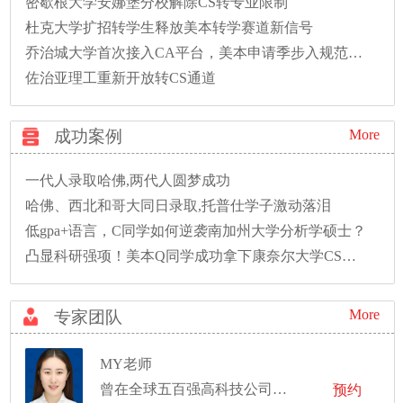
密歇根大学安娜堡分校解除CS转专业限制
杜克大学扩招转学生释放美本转学赛道新信号
乔治城大学首次接入CA平台，美本申请季步入规范新时代
佐治亚理工重新开放转CS通道
成功案例
More
一代人录取哈佛,两代人圆梦成功
哈佛、西北和哥大同日录取,托普仕学子激动落泪
低gpa+语言，C同学如何逆袭南加州大学分析学硕士？
凸显科研强项！美本Q同学成功拿下康奈尔大学CS硕士录取！
More
专家团队
MY老师
曾在全球五百强高科技公司的美国加州硅谷总部工作
预约