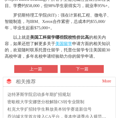
目。学费约$58,000，但98%学生获得实习，就业率95%+。
罗切斯特理工学院(RIT)：强在计算机工程、微电子、
智能制造，与IBM、Xerox合作紧密，总成本约$55,000/
年，毕业生起薪$75,000+。
以上就是
美国工科留学哪些院校性价比高
的相关内
容，如果还想了解更多关于
美国留学
申请方面的相关知识
的，欢迎随时联系托普仕留学，托普仕留学专注美国前30
高校申请，多年名校申请经验助力你的留学申请。
上一篇
下一篇
相关推荐
More
达特茅斯学院启动多年期扩招规划
密歇根大学安娜堡分校解除CS转专业限制
杜克大学扩招转学生释放美本转学赛道新信号
乔治城大学首次接入CA平台，美本申请季步入规范新时代