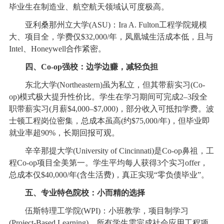
毕业生在制造业、航空航天领域认可度极高。
亚利桑那州立大学(ASU)：Ira A. Fulton工程学院规模
大、项目全，学费仅$32,000/年，凤凰城生活成本低，且与
Intel、Honeywell合作紧密。
四、Co-op强校：边学边赚，减轻负担
东北大学(Northeastern)虽为私立，但其带薪实习(Co-
op)模式极大提升性价比。学生在学习期间可完成2–3段全
职带薪实习(月薪$4,000–$7,000)，部分收入可抵扣学费。波
士顿工程岗位密集，总成本虽高(约$75,000/年)，但毕业即
就业率超90%，长期回报可观。
辛辛那提大学(University of Cincinnati)是Co-op鼻祖，工
程Co-op项目全美第一。学生平均每人获得3个实习offer，
总成本仅$40,000/年(含生活费)，真正实现“零负债毕业”。
五、专业特色院校：小而精的选择
伍斯特理工学院(WPI)：小班教学，项目制学习
(Project-Based Learning)，所有学生需完成社会应用工程项