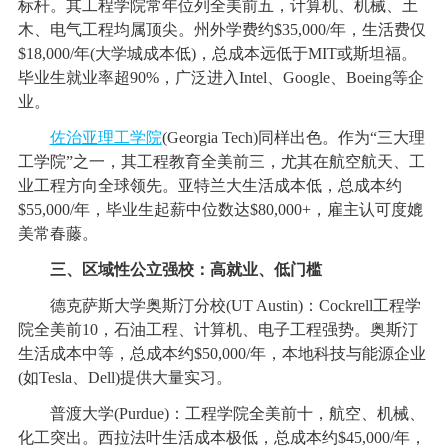
标杆。其工程学院常年位列全美前五，计算机、机械、土
木、电气工程均属顶尖。州外学费约$35,000/年，生活费仅
$18,000/年(大学城成本低)，总成本远低于MIT或斯坦福。
毕业生就业率超90%，广泛进入Intel、Google、Boeing等企
业。
佐治亚理工学院
(Georgia Tech)同样出色。作为“三大理
工学院”之一，其工程教育全美前三，尤其在航空航天、工
业工程方向全球领先。亚特兰大生活成本低，总成本约
$55,000/年，毕业生起薪中位数达$80,000+，雇主认可度媲
美常春藤。
三、区域性公立强校：高就业、低门槛
德克萨斯大学奥斯汀分校(UT Austin)：Cockrell工程学
院全美前10，石油工程、计算机、电子工程强势。奥斯汀
生活成本中等，总成本约$50,000/年，本地科技与能源企业
(如Tesla、Dell)提供大量实习。
普渡大学(Purdue)：工程学院全美前十，航空、机械、
化工突出。西拉法叶生活成本极低，总成本约$45,000/年，