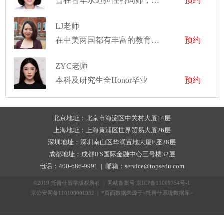
曾在普华永道担任咨询师，现就职于国内某互联网快消公司,商业分析师岗位
预约
LJ老师
在中美两国都有丰富的教育领域工作经验
预约
ZYC老师
本科及研究生全Honor毕业
预约
北京地址：北京市海淀区中关村大厦14层
上海地址：上海黄浦区世界贸易大厦26层
深圳地址：深圳南山区华润置地大厦E座28层
成都地址：成都IFS国际金融中心三号楼32层
电话：400-686-9991 | 邮箱：service@topsedu.com
©2019 托普仕留学版权所有 | 网站备案号
京ICP备11009754号-1
京公安网备110108001932 | *页面数据来源于<托普仕系统数据库>