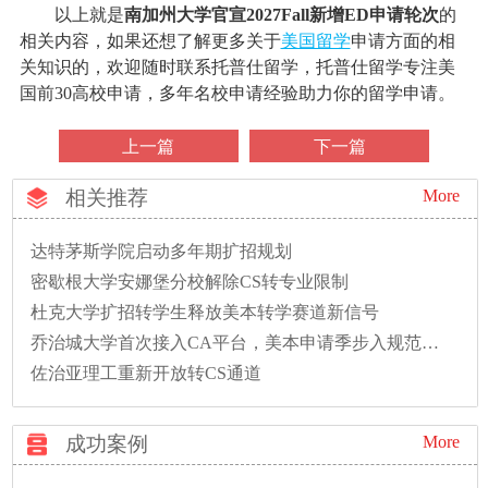
以上就是
南加州大学官宣2027Fall新增ED申请轮次
的
相关内容，如果还想了解更多关于
美国留学
申请方面的相
关知识的，欢迎随时联系托普仕留学，托普仕留学专注美
国前30高校申请，多年名校申请经验助力你的留学申请。
上一篇
下一篇
相关推荐
More
达特茅斯学院启动多年期扩招规划
密歇根大学安娜堡分校解除CS转专业限制
杜克大学扩招转学生释放美本转学赛道新信号
乔治城大学首次接入CA平台，美本申请季步入规范新时代
佐治亚理工重新开放转CS通道
成功案例
More