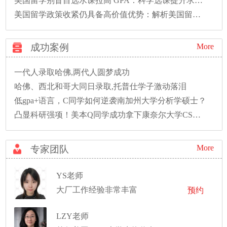
美国留学别盲目选水课拉高 GPA：科学选课提升求职竞争力
美国留学政策收紧仍具备高价值优势：解析美国留学持续吸引力
成功案例
More
一代人录取哈佛,两代人圆梦成功
哈佛、西北和哥大同日录取,托普仕学子激动落泪
低gpa+语言，C同学如何逆袭南加州大学分析学硕士？
凸显科研强项！美本Q同学成功拿下康奈尔大学CS硕士录取！
More
专家团队
YS老师
大厂工作经验非常丰富
预约
LZY老师