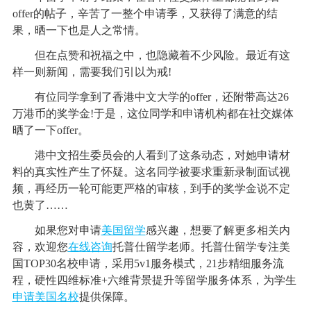
offer的帖子，辛苦了一整个申请季，又获得了满意的结
果，晒一下也是人之常情。
但在点赞和祝福之中，也隐藏着不少风险。最近有这
样一则新闻，需要我们引以为戒!
有位同学拿到了香港中文大学的offer，还附带高达26
万港币的奖学金!于是，这位同学和申请机构都在社交媒体
晒了一下offer。
港中文招生委员会的人看到了这条动态，对她申请材
料的真实性产生了怀疑。这名同学被要求重新录制面试视
频，再经历一轮可能更严格的审核，到手的奖学金说不定
也黄了……
如果您对申请
美国留学
感兴趣，想要了解更多相关内
容，欢迎您
在线咨询
托普仕留学老师。托普仕留学专注美
国TOP30名校申请，采用5v1服务模式，21步精细服务流
程，硬性四维标准+六维背景提升等留学服务体系，为学生
申请美国名校
提供保障。