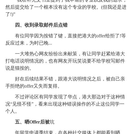
然后提交给了一个根本没有这个专业的学校。(但我还是进
了!)”
四、收到录取邮件后点错
有位同学因为按错了键，直接把港大的offer给拒了!等
反应过来，为时已晚...
一大堆热心网友纷纷出来献策，有让同学赶紧给港大
打电话说明情况的，也有网友开玩笑说要不给学校写邮件
说是猫按的。
好在后续结果不错，跟港大说明情况之后，被自己亲
手拒绝的offer又失而复得。
不过评论区有同学发现了华点，港大那边对于这种情
况“见怪不怪”，看来出现这种错误操作的不止这位同学一
个人。
五、晒Offer后被
坑
年留学申请季结束，在各种社交媒体上都能看到晒