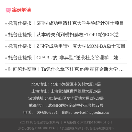
案例解读
托普仕捷报丨S同学成功申请杜克大学生物统计硕士项目
托普仕捷报丨从本转失利到横扫藤校+TOP10的ECE逆袭之路
托普仕捷报丨Z同学成功申请杜克大学MQM-BA硕士项目
托普仕捷报丨GPA 3.2的“非典型”逆袭杜克管理学，她做对了什么？
时间紧科研重！Ta凭什么拿下杜克 约翰霍普金斯大学 等顶尖录取
北京地址：北京市海淀区中关村大厦14层
上海地址：上海黄浦区世界贸易大厦26层
深圳地址：深圳南山区华润置地大厦E座28层
成都地址：成都IFS国际金融中心三号楼32层
电话：400-686-9991 | 邮箱：service@topsedu.com
©2019 托普仕留学版权所有 | 网站备案号
京ICP备11009754号-1
京公安网备110108001932 | *页面数据来源于<托普仕系统数据库>